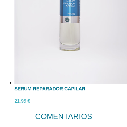
de
producto
SERUM REPARADOR CAPILAR
Este
21,95
€
producto
COMENTARIOS
tiene
múltiples