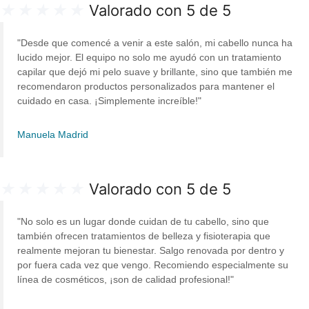
variantes.
★
★
★
★
★
Valorado con 5 de 5
Las
opciones
"Desde que comencé a venir a este salón, mi cabello nunca ha
se
lucido mejor. El equipo no solo me ayudó con un tratamiento
capilar que dejó mi pelo suave y brillante, sino que también me
pueden
recomendaron productos personalizados para mantener el
elegir
cuidado en casa. ¡Simplemente increíble!"
en
la
Manuela Madrid
página
de
producto
★
★
★
★
★
Valorado con 5 de 5
"No solo es un lugar donde cuidan de tu cabello, sino que
también ofrecen tratamientos de belleza y fisioterapia que
realmente mejoran tu bienestar. Salgo renovada por dentro y
por fuera cada vez que vengo. Recomiendo especialmente su
línea de cosméticos, ¡son de calidad profesional!"