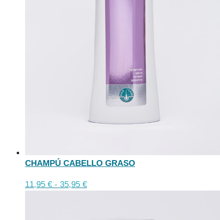
página
de
producto
CHAMPÚ CABELLO GRASO
Este
Rango
11,95
€
-
35,95
€
producto
de
tiene
precios: