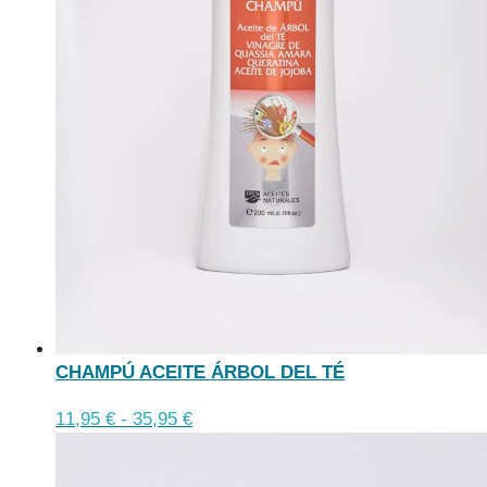
CHAMPÚ ACEITE ÁRBOL DEL TÉ
Este
Rango
11,95
€
-
35,95
€
producto
de
tiene
precios: