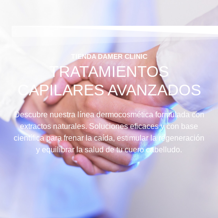
TIENDA DAMER CLINIC
TRATAMIENTOS
CAPILARES AVANZADOS
Descubre nuestra línea dermocosmética formulada con
extractos naturales. Soluciones eficaces y con base
científica para frenar la caída, estimular la regeneración
y equilibrar la salud de tu cuero cabelludo.